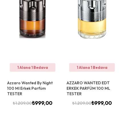
1 Alana 1 Bedava
1 Alana 1 Bedava
Azzaro Wanted By Night
AZZARO WANTED EDT
100 Ml Erkek Parfüm
ERKEK PARFÜM 100 ML
TESTER
TESTER
₺
999,00
₺
999,00
₺
1.209,00
₺
1.209,00