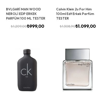
BVLGARİ MAN WOOD
Calvin Klein 2u For Him
NEROLİ EDP ERKEK
100ml Edt Erkek Parfüm
PARFÜM 100 ML TESTER
TESTER
₺
999,00
₺
1.099,00
₺
1.209,00
₺
1.308,90