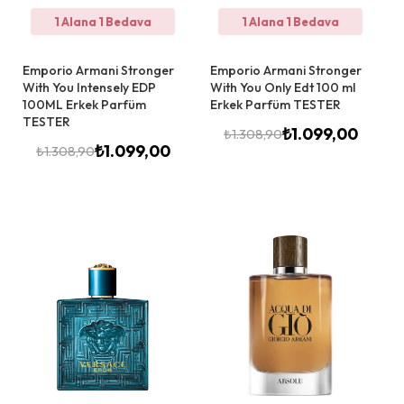
1 Alana 1 Bedava
1 Alana 1 Bedava
Emporio Armani Stronger
Emporio Armani Stronger
With You Intensely EDP
With You Only Edt 100 ml
100ML Erkek Parfüm
Erkek Parfüm TESTER
TESTER
₺
1.099,00
₺
1.308,90
₺
1.099,00
₺
1.308,90