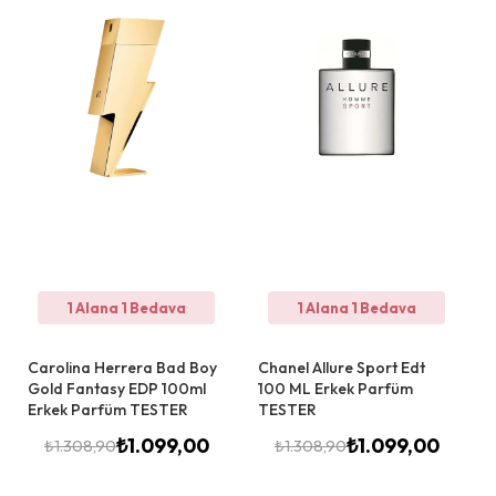
1 Alana 1 Bedava
1 Alana 1 Bedava
Carolina Herrera Bad Boy
Chanel Allure Sport Edt
Gold Fantasy EDP 100ml
100 ML Erkek Parfüm
Erkek Parfüm TESTER
TESTER
₺
1.099,00
₺
1.099,00
₺
1.308,90
₺
1.308,90