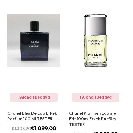
1 Alana 1 Bedava
1 Alana 1 Bedava
Chanel Bleu De Edp Erkek
Chanel Platinum Egoiste
Parfüm 100 Ml TESTER
Edt 100ml Erkek Parfüm
TESTER
₺
1.099,00
₺
1.308,90