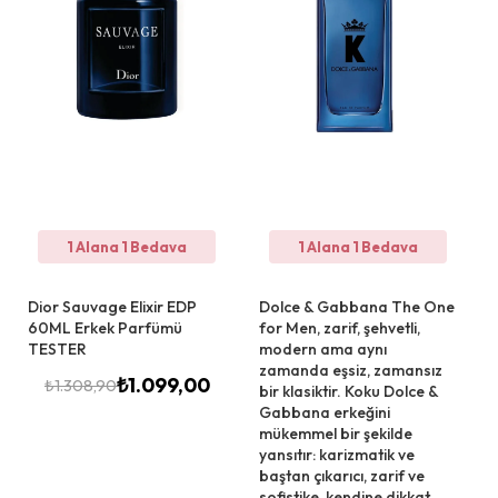
1 Alana 1 Bedava
1 Alana 1 Bedava
Dior Sauvage Elixir EDP
Dolce & Gabbana The One
60ML Erkek Parfümü
for Men, zarif, şehvetli,
TESTER
modern ama aynı
zamanda eşsiz, zamansız
₺
1.099,00
₺
1.308,90
bir klasiktir. Koku Dolce &
Gabbana erkeğini
mükemmel bir şekilde
yansıtır: karizmatik ve
baştan çıkarıcı, zarif ve
sofistike, kendine dikkat