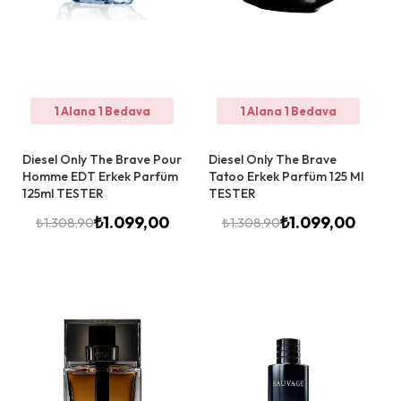
1 Alana 1 Bedava
1 Alana 1 Bedava
Diesel Only The Brave Pour
Diesel Only The Brave
Homme EDT Erkek Parfüm
Tatoo Erkek Parfüm 125 Ml
125ml TESTER
TESTER
₺
1.099,00
₺
1.099,00
₺
1.308,90
₺
1.308,90