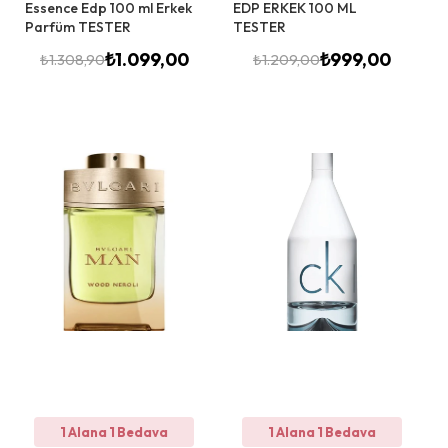
Essence Edp 100 ml Erkek
EDP ERKEK 100 ML
Parfüm TESTER
TESTER
₺
1.099,00
₺
999,00
₺
1.308,90
₺
1.209,00
1 Alana 1 Bedava
1 Alana 1 Bedava