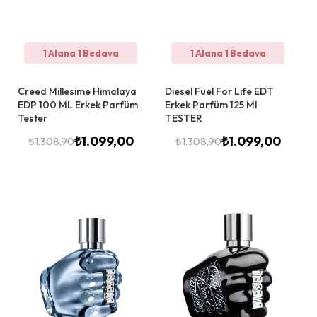
1 Alana 1 Bedava
1 Alana 1 Bedava
Creed Millesime Himalaya
Diesel Fuel For Life EDT
EDP 100 ML Erkek Parfüm
Erkek Parfüm 125 Ml
Tester
TESTER
₺
1.099,00
₺
1.099,00
₺
1.308,90
₺
1.308,90