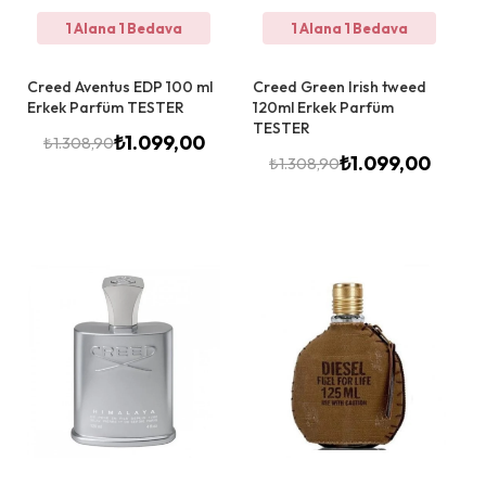
1 Alana 1 Bedava
1 Alana 1 Bedava
Creed Aventus EDP 100 ml
Creed Green Irish tweed
Erkek Parfüm TESTER
120ml Erkek Parfüm
TESTER
₺
1.099,00
₺
1.308,90
₺
1.099,00
₺
1.308,90