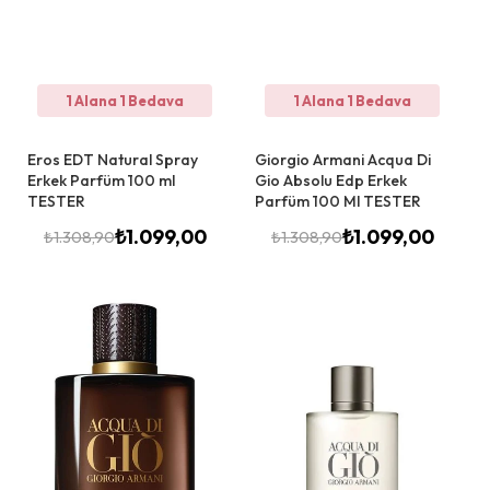
1 Alana 1 Bedava
1 Alana 1 Bedava
Eros EDT Natural Spray
Giorgio Armani Acqua Di
Erkek Parfüm 100 ml
Gio Absolu Edp Erkek
TESTER
Parfüm 100 Ml TESTER
₺
1.099,00
₺
1.099,00
₺
1.308,90
₺
1.308,90