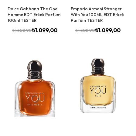
Dolce Gabbana The One
Emporio Armani Stronger
Homme EDT Erkek Parfüm
With You 100ML EDT Erkek
100ml TESTER
Parfüm TESTER
₺
1.099,00
₺
1.099,00
₺
1.308,90
₺
1.308,90