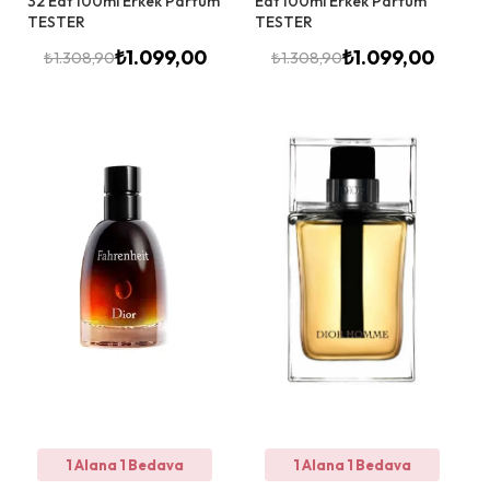
32 Edt 100ml Erkek Parfüm
Edt 100ml Erkek Parfüm
TESTER
TESTER
₺
1.099,00
₺
1.099,00
₺
1.308,90
₺
1.308,90
1 Alana 1 Bedava
1 Alana 1 Bedava