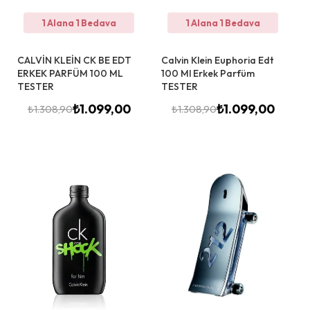
1 Alana 1 Bedava
1 Alana 1 Bedava
CALVİN KLEİN CK BE EDT
Calvin Klein Euphoria Edt
ERKEK PARFÜM 100 ML
100 Ml Erkek Parfüm
TESTER
TESTER
₺
1.099,00
₺
1.099,00
₺
1.308,90
₺
1.308,90