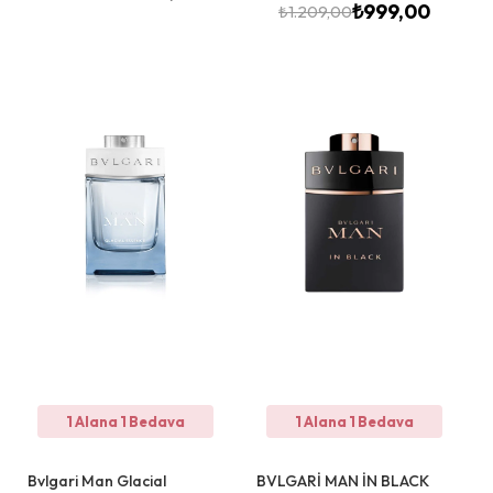
₺
999,00
₺
1.209,00
1 Alana 1 Bedava
1 Alana 1 Bedava
Bvlgari Man Glacial
BVLGARİ MAN İN BLACK