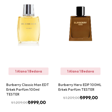
1 Alana 1 Bedava
1 Alana 1 Bedava
Burberry Classic Man EDT
Burberry Hero EDP 100ML
Erkek Parfüm 100ml
Erkek Parfüm TESTER
TESTER
₺
999,00
₺
1.209,00
₺
999,00
₺
1.209,00