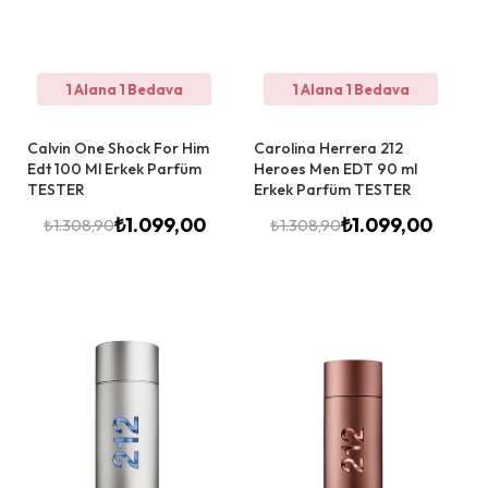
1 Alana 1 Bedava
1 Alana 1 Bedava
Calvin One Shock For Him
Carolina Herrera 212
Edt 100 Ml Erkek Parfüm
Heroes Men EDT 90 ml
TESTER
Erkek Parfüm TESTER
₺
1.099,00
₺
1.099,00
₺
1.308,90
₺
1.308,90