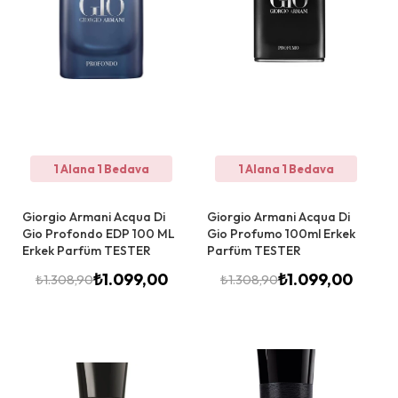
1 Alana 1 Bedava
1 Alana 1 Bedava
Giorgio Armani Acqua Di
Giorgio Armani Acqua Di
Gio Profondo EDP 100 ML
Gio Profumo 100ml Erkek
Erkek Parfüm TESTER
Parfüm TESTER
₺
1.099,00
₺
1.099,00
₺
1.308,90
₺
1.308,90