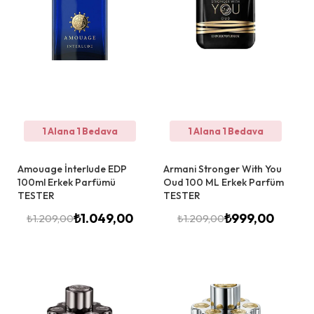
1 Alana 1 Bedava
1 Alana 1 Bedava
Amouage İnterlude EDP
Armani Stronger With You
100ml Erkek Parfümü
Oud 100 ML Erkek Parfüm
TESTER
TESTER
₺
1.049,00
₺
999,00
₺
1.209,00
₺
1.209,00