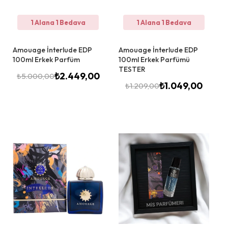
1 Alana 1 Bedava
1 Alana 1 Bedava
Amouage İnterlude EDP
Amouage İnterlude EDP
100ml Erkek Parfüm
100ml Erkek Parfümü
TESTER
₺
2.449,00
₺
5.000,00
₺
1.049,00
₺
1.209,00