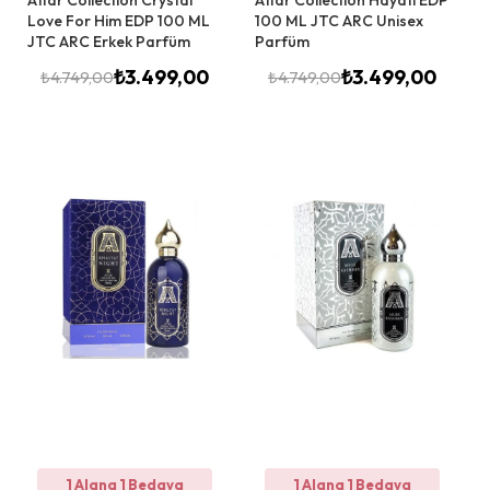
Attar Collection Crystal
Attar Collection Hayati EDP
Love For Him EDP 100 ML
100 ML JTC ARC Unisex
JTC ARC Erkek Parfüm
Parfüm
₺
3.499,00
₺
3.499,00
₺
4.749,00
₺
4.749,00
1 Alana 1 Bedava
1 Alana 1 Bedava