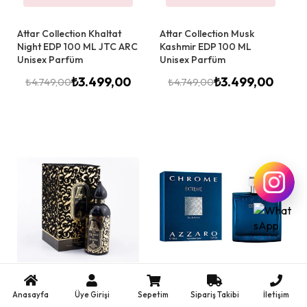
Attar Collection Khaltat
Attar Collection Musk
Night EDP 100 ML JTC ARC
Kashmir EDP 100 ML
Unisex Parfüm
Unisex Parfüm
₺
3.499,00
₺
3.499,00
₺
4.749,00
₺
4.749,00
Anasayfa
Üye Girişi
Sepetim
Sipariş Takibi
İletişim