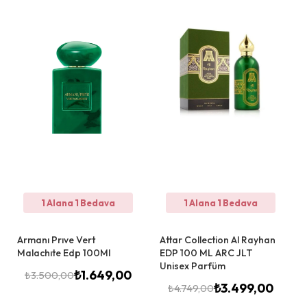
1 Alana 1 Bedava
1 Alana 1 Bedava
Armanı Prıve Vert
Attar Collection Al Rayhan
Malachıte Edp 100Ml
EDP 100 ML ARC JLT
Unisex Parfüm
₺
1.649,00
₺
3.500,00
₺
3.499,00
₺
4.749,00