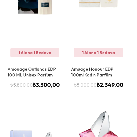
1 Alana 1 Bedava
1 Alana 1 Bedava
Amouage Outlands EDP
Amuage Honour EDP
100 ML Unisex Parfüm
100ml Kadın Parfüm
₺
3.300,00
₺
2.349,00
₺
5.800,00
₺
5.000,00