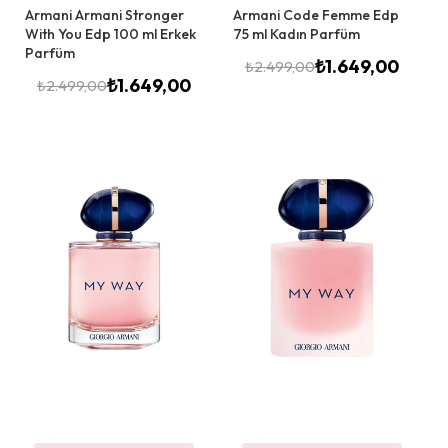
Armani Armani Stronger
Armani Code Femme Edp
With You Edp 100 ml Erkek
75 ml Kadın Parfüm
Parfüm
₺
1.649,00
₺
2.499,00
₺
1.649,00
₺
2.499,00