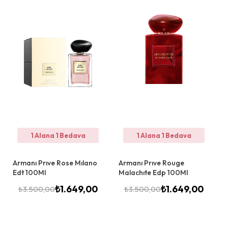
1 Alana 1 Bedava
1 Alana 1 Bedava
Armanı Prıve Rose Mılano
Armanı Prıve Rouge
Edt 100Ml
Malachıte Edp 100Ml
₺
1.649,00
₺
1.649,00
₺
3.500,00
₺
3.500,00