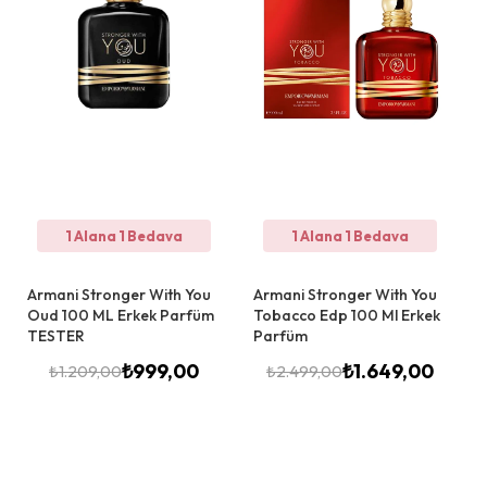
1 Alana 1 Bedava
1 Alana 1 Bedava
Armani Stronger With You
Armani Stronger With You
Oud 100 ML Erkek Parfüm
Tobacco Edp 100 Ml Erkek
TESTER
Parfüm
₺
999,00
₺
1.649,00
₺
1.209,00
₺
2.499,00