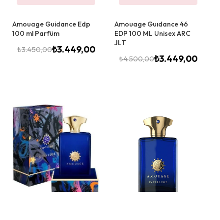
Amouage Guidance Edp
Amouage Guıdance 46
100 ml Parfüm
EDP 100 ML Unisex ARC
JLT
₺
3.449,00
₺
3.450,00
₺
3.449,00
₺
4.500,00