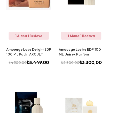
1 Alana 1 Bedava
1 Alana 1 Bedava
Amouage Love Delight EDP
Amouage Lustre EDP 100
100 ML Kadın ARC JLT
ML Unisex Parfüm
₺
3.449,00
₺
3.300,00
₺
4.500,00
₺
5.800,00