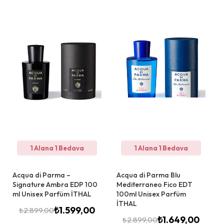
1 Alana 1 Bedava
1 Alana 1 Bedava
Acqua di Parma –
Acqua di Parma Blu
Signature Ambra EDP 100
Mediterraneo Fico EDT
ml Unisex Parfüm İTHAL
100ml Unisex Parfüm
İTHAL
₺
1.599,00
₺
2.899,00
₺
1.649,00
₺
2.899,00