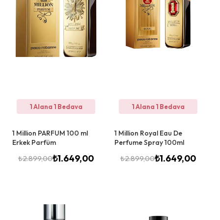
1 Alana 1 Bedava
1 Alana 1 Bedava
1 Million PARFUM 100 ml
1 Million Royal Eau De
Erkek Parfüm
Perfume Spray 100ml
₺
1.649,00
₺
1.649,00
₺
2.899,00
₺
2.899,00