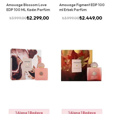
Amouage Blossom Love
Amouage Figment EDP 100
EDP 100 ML Kadın Parfüm
ml Erkek Parfüm
₺
2.299,00
₺
2.449,00
₺
3.999,00
₺
3.999,00
1 Alana 1 Bedava
1 Alana 1 Bedava