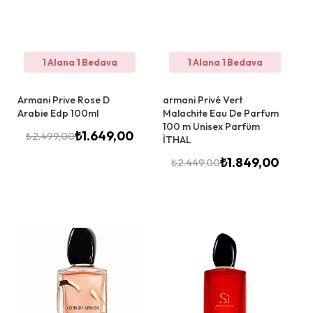
1 Alana 1 Bedava
1 Alana 1 Bedava
Armani Prive Rose D
armani Privé Vert
Arabie Edp 100ml
Malachite Eau De Parfum
100 m Unisex Parfüm
₺
1.649,00
₺
2.499,00
İTHAL
₺
1.849,00
₺
2.449,00