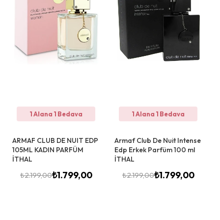
1 Alana 1 Bedava
1 Alana 1 Bedava
ARMAF CLUB DE NUIT EDP
Armaf Club De Nuit Intense
105ML KADIN PARFÜM
Edp Erkek Parfüm 100 ml
İTHAL
İTHAL
₺
1.799,00
₺
1.799,00
₺
2.199,00
₺
2.199,00