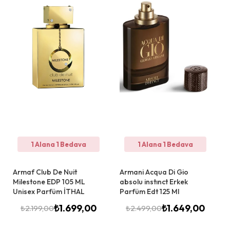
1 Alana 1 Bedava
1 Alana 1 Bedava
Armaf Club De Nuit
Armani Acqua Di Gio
Milestone EDP 105 ML
absolu instınct Erkek
Unisex Parfüm İTHAL
Parfüm Edt 125 Ml
₺
1.699,00
₺
1.649,00
₺
2.199,00
₺
2.499,00