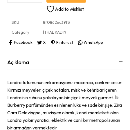
Add to wishlist
SKU
8f0862ec39f3
Category
İTHAL KADIN
Facebook
X
Pinterest
WhatsApp
Açıklama
Londra tutumunun enkarnasyonu: maceracı, canlı ve cesur.
Kırmızı meyveler, çiçek notaları, misk ve kehribar içeren
Londra’nın ruhunu yakalayan bir çiçek meyveli gurmet. İlk
Burberry parfümünden esinlenen lüks ve sade bir şişe. Zira
Cara Delevingne, müzisyen olarak, kendi memleketi olan
Londra’ya bir yaratıcı, eklektik ve canlı bir metropol sunan
bir armağan vermektedir