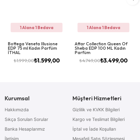
1 Alana 1 Bedava
1 Alana 1 Bedava
Bottega Veneta Illusione
Attar Collection Queen Of
EDP 75 ml Kadın Parfüm
Sheba EDP 100 ML Kadın
İTHAL
Parfüm
₺
1.599,00
₺
3.499,00
₺
1.999,00
₺
4.749,00
Kurumsal
Müşteri Hizmetleri
Hakkımızda
Gizlilik ve KVKK Bilgileri
Sıkça Sorulan Sorular
Kargo ve Teslimat Bilgileri
Banka Hesaplarımız
İptal ve İade Koşulları
İletişim
Mesafeli Satış Sözleşmesi