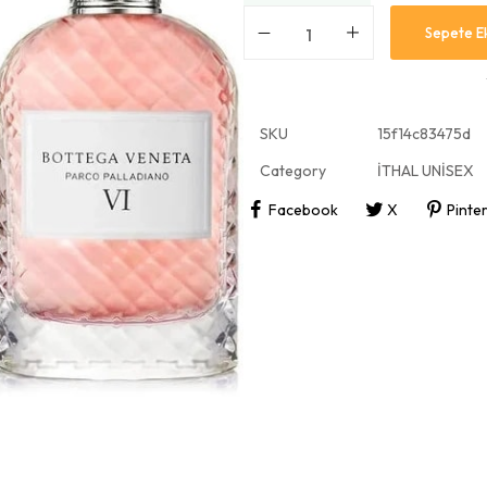
Sepete E
SKU
15f14c83475d
Category
İTHAL UNİSEX
Facebook
X
Pinte