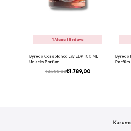
1 Alana 1 Bedava
Byredo Casablanca Lily EDP 100 ML
Byredo 
Uniseks Parfüm
Parfüm
₺
1.789,00
₺
3.500,00
Kurums