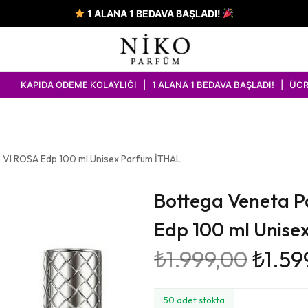
1 ALANA 1 BEDAVA BAŞLADI!
ÖDEME KOLAYLIĞI | 1 ALANA 1 BEDAVA BAŞLADI! | ÜCRETSİZ KARGO
o Vl ROSA Edp 100 ml Unisex Parfüm İTHAL
Bottega Veneta P
Edp 100 ml Unise
₺
1.999,00
₺
1.59
50 adet stokta