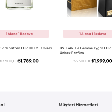
1 Alana 1 Bedava
1 Alana 1 Bedava
Black Safran EDP 100 ML Unisex
BVLGARI Le Gemme Tygar EDP 1
Unisex Parfüm
₺
1.789,00
₺
1.999,00
₺
3.500,00
₺
3.500,00
al
Müşteri Hizmetleri