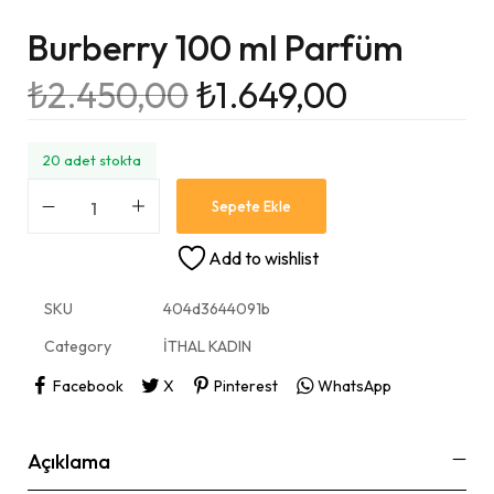
Burberry 100 ml Parfüm
₺
2.450,00
₺
1.649,00
20 adet stokta
Sepete Ekle
Add to wishlist
SKU
404d3644091b
Category
İTHAL KADIN
Facebook
X
Pinterest
WhatsApp
Açıklama