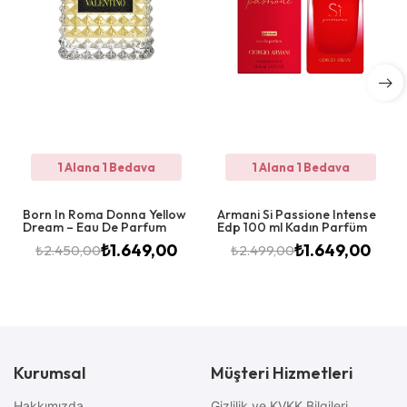
1 Alana 1 Bedava
1 Alana 1 Bedava
Born In Roma Donna Yellow
Armani Si Passione Intense
Dream – Eau De Parfum
Edp 100 ml Kadın Parfüm
₺
1.649,00
₺
1.649,00
₺
2.450,00
₺
2.499,00
Kurumsal
Müşteri Hizmetleri
Hakkımızda
Gizlilik ve KVKK Bilgileri