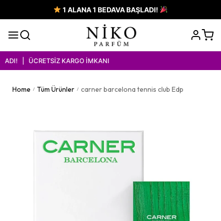
1 ALANA 1 BEDAVA BAŞLADI!
DI! | ÜCRETSİZ KARGO İMKANI
Home
Tüm Ürünler
carner barcelona tennis club Edp
/
/