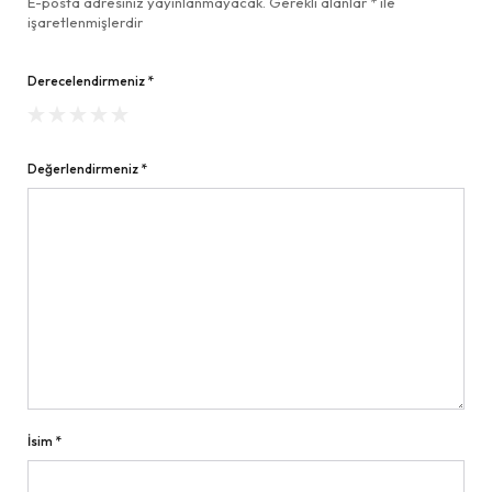
E-posta adresiniz yayınlanmayacak.
Gerekli alanlar
*
ile
işaretlenmişlerdir
Derecelendirmeniz
*
Değerlendirmeniz
*
İsim
*