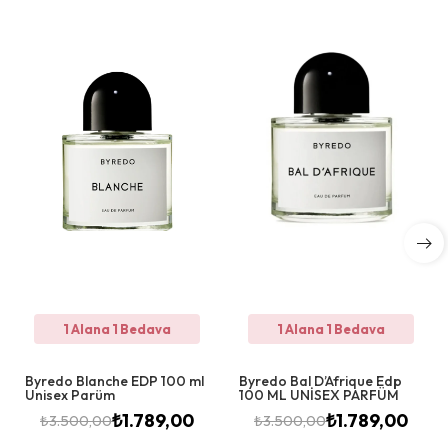
1 Alana 1 Bedava
1 Alana 1 Bedava
Byredo Blanche EDP 100 ml
Byredo Bal D’Afrique Edp
Unisex Parüm
100 ML UNİSEX PARFÜM
₺
1.789,00
₺
1.789,00
₺
3.500,00
₺
3.500,00