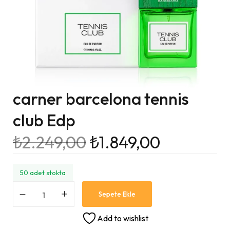
carner barcelona tennis
club Edp
₺
2.249,00
₺
1.849,00
50 adet stokta
Sepete Ekle
Add to wishlist