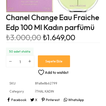
Chanel Change Eau Fraiche
Edp 100 Ml Kadın parfümü
₺
3.000,00
₺
1.649,00
50 adet stokta
Sepete Ekle
Add to wishlist
SKU
8fa8e8b62799
Category
İTHAL KADIN
Facebook
X
Pinterest
WhatsApp