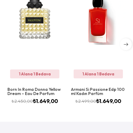
1 Alana 1 Bedava
1 Alana 1 Bedava
Born In Roma Donna Yellow
Armani Si Passione Edp 100
Dream – Eau De Parfum
ml Kadın Parfüm
₺
1.649,00
₺
1.649,00
₺
2.450,00
₺
2.499,00