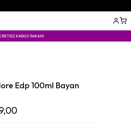
RGO İMKANI
adore Edp 100ml Bayan
9,00