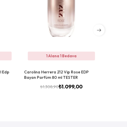
1 Alana 1 Bedava
l Edp
Carolina Herrera 212 Vip Rose EDP
Carolina 
Bayan Parfüm 80 ml TESTER
Bayan Pa
₺
1.099,00
₺
1.308,90
₺