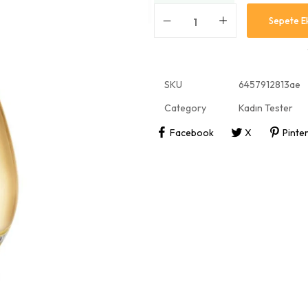
Sepete E
SKU
6457912813ae
Category
Kadın Tester
Facebook
X
Pinte