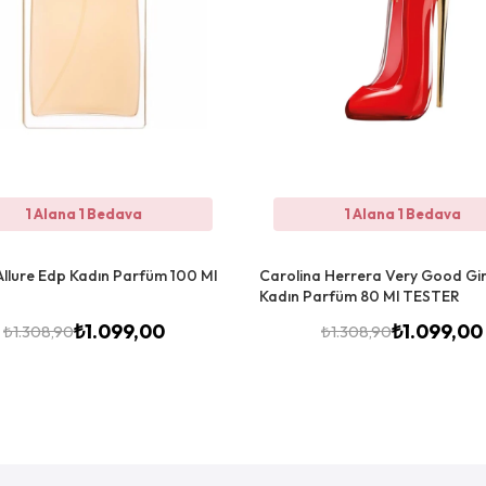
1 Alana 1 Bedava
1 Alana 1 Bedava
Allure Edp Kadın Parfüm 100 Ml
Carolina Herrera Very Good Gir
Kadın Parfüm 80 Ml TESTER
₺
1.099,00
₺
1.099,00
₺
1.308,90
₺
1.308,90