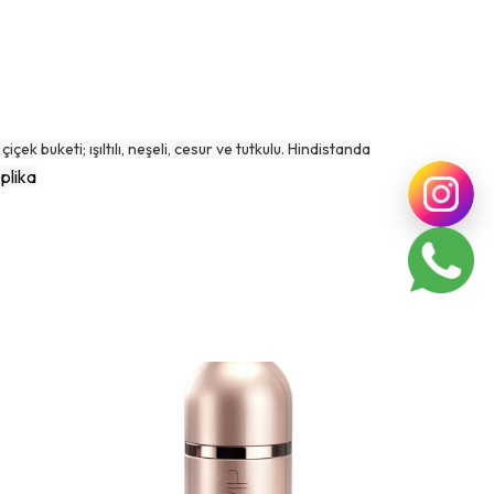
k buketi; ışıltılı, neşeli, cesur ve tutkulu. Hindistanda
eplika