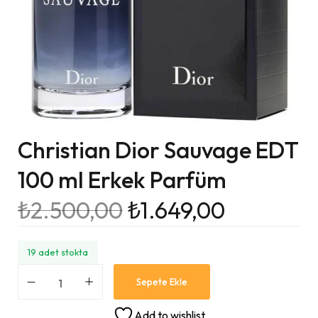
Christian Dior Sauvage EDT
100 ml Erkek Parfüm
₺
2.500,00
₺
1.649,00
19 adet stokta
Sepete Ekle
Add to wishlist