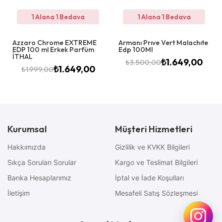
1 Alana 1 Bedava
1 Alana 1 Bedava
Azzaro Chrome EXTREME
Armanı Prıve Vert Malachıte
EDP 100 ml Erkek Parfüm
Edp 100Ml
İTHAL
₺
1.649,00
₺
3.500,00
₺
1.649,00
₺
1.999,00
Kurumsal
Müşteri Hizmetleri
Hakkımızda
Gizlilik ve KVKK Bilgileri
Sıkça Sorulan Sorular
Kargo ve Teslimat Bilgileri
Banka Hesaplarımız
İptal ve İade Koşulları
İletişim
Mesafeli Satış Sözleşmesi