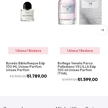
1 Alana 1 Bedava
1 Alana 1 Bedava
Byredo Bibliotheque Edp
Bottega Veneta Parco
100 ML Unisex Parfüm
Palladiano Vll LILLA Edp
Unisex Parfüm
100 ml Unisex Parfüm
İTHAL
₺
1.789,00
₺
3.500,00
₺
1.599,00
₺
1.999,00