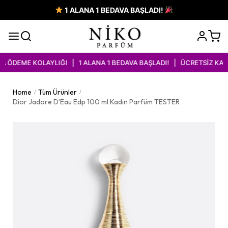
1 ALANA 1 BEDAVA BAŞLADI!
 ÖDEME KOLAYLIĞI | 1 ALANA 1 BEDAVA BAŞLADI! | ÜCRETSİZ KARG
Home
Tüm Ürünler
/
/
Dior Jadore D’Eau Edp 100 ml Kadın Parfüm TESTER