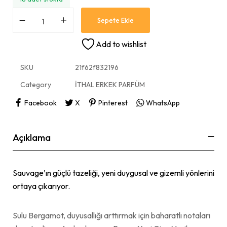
Sepete Ekle
Add to wishlist
SKU
21f62f832196
Category
İTHAL ERKEK PARFÜM
Facebook
X
Pinterest
WhatsApp
Açıklama
Sauvage’ın güçlü tazeliği, yeni duygusal ve gizemli yönlerini
ortaya çıkarıyor.
Sulu Bergamot, duyusallığı arttırmak için baharatlı notaları