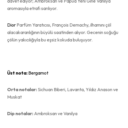
davet ediyor; Ambroksan ve Papua Yeni Gine Vanilya
aromasıyla etrafı sarılıyor.
Dior
Parfüm Yaratıcısı, François Demachy, ilhamını çöl
alacakaranlığının büyülü saatinden alıyor. Gecenin soğuğu
çölün yakıcılığıyla bu eşsiz kokuda buluşuyor.
Üst nota:
Bergamot
Orta notalar:
Sichuan Biberi, Lavanta, Yıldız Anason ve
Muskat
Dip notalar:
Ambroksan ve Vanilya