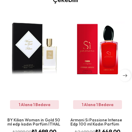
1 Alana 1 Bedava
1 Alana 1 Bedava
BY Kilian Woman in Gold 50
Armani Si Passione Intense
ml edp kadın Parfüm İTHAL
Edp 100 ml Kadın Parfüm
₺
1.699,00
₺
1.649,00
₺
1.999,00
₺
2.499,00