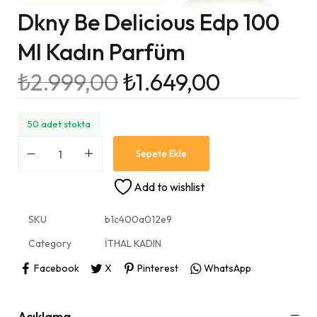
Dkny Be Delicious Edp 100
Ml Kadın Parfüm
₺
2.999,00
₺
1.649,00
50 adet stokta
Sepete Ekle
Add to wishlist
SKU
b1c400a012e9
Category
İTHAL KADIN
Facebook
X
Pinterest
WhatsApp
Açıklama