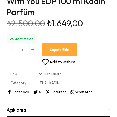
With You EDP 100 ml Kadın
Parfüm
₺
2.500,00
₺
1.649,00
20 adet stokta
Sepete Ekle
Add to wishlist
SKU
fc114c64dea7
Category
İTHAL KADIN
Facebook
X
Pinterest
WhatsApp
Açıklama