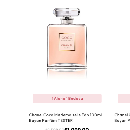
1 Alana 1 Bedava
Chanel Coco Mademoiselle Edp 100ml
Chanel 
Bayan Parfüm TESTER
Bayan 
₺
1.099,00
₺
1.308,90