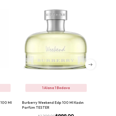
1 Alana 1 Bedava
 100 Ml
Burberry Weekend Edp 100 Ml Kadın
Burberry 
Parfüm TESTER
Bayan Pa
₺
999,00
₺
1.209,00