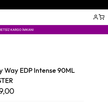
O İMKANI
My Way EDP Intense 90ML
STER
9,00