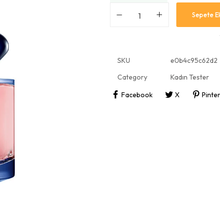
Sepete E
SKU
e0b4c95c62d2
Category
Kadın Tester
Facebook
X
Pinte