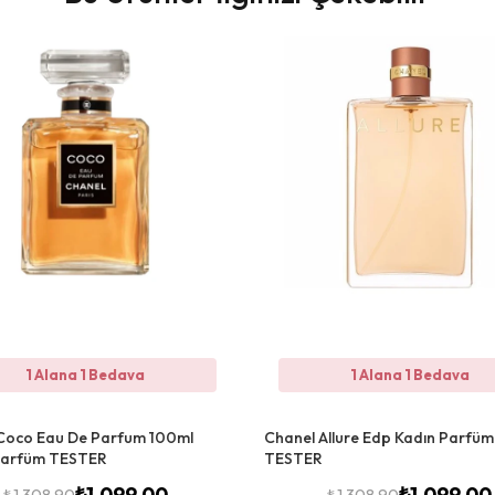
1 Alana 1 Bedava
1 Alana 1 Bedava
Coco Eau De Parfum 100ml
Chanel Allure Edp Kadın Parfüm
Parfüm TESTER
TESTER
₺
1.099,00
₺
1.099,00
₺
1.308,90
₺
1.308,90