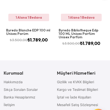
1 Alana 1 Bedava
1 Alana 1 Bedava
Byredo Blanche EDP 100 ml
Byredo Bibliotheque Edp
Unisex Parüm
100 ML Unisex Parfüm
Unisex Parfüm
₺
1.789,00
₺
3.500,00
₺
1.789,00
₺
3.500,00
Kurumsal
Müşteri Hizmetleri
Hakkımızda
Gizlilik ve KVKK Bilgileri
Sıkça Sorulan Sorular
Kargo ve Teslimat Bilgileri
Banka Hesaplarımız
İptal ve İade Koşulları
İletişim
Mesafeli Satış Sözleşmesi