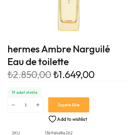
hermes Ambre Narguilé
Eau de toilette
₺
2.850,00
₺
1.649,00
19 adet stokta
Sepete Ekle
Add to wishlist
SKU
13b9d4d8e262