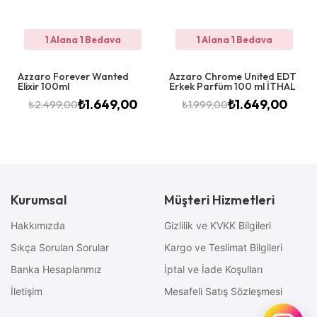
1 Alana 1 Bedava
1 Alana 1 Bedava
Azzaro Forever Wanted
Azzaro Chrome United EDT
Elixir 100ml
Erkek Parfüm 100 ml İTHAL
₺
1.649,00
₺
1.649,00
₺
2.499,00
₺
1.999,00
Kurumsal
Müşteri Hizmetleri
Hakkımızda
Gizlilik ve KVKK Bilgileri
Sıkça Sorulan Sorular
Kargo ve Teslimat Bilgileri
Banka Hesaplarımız
İptal ve İade Koşulları
İletişim
Mesafeli Satış Sözleşmesi