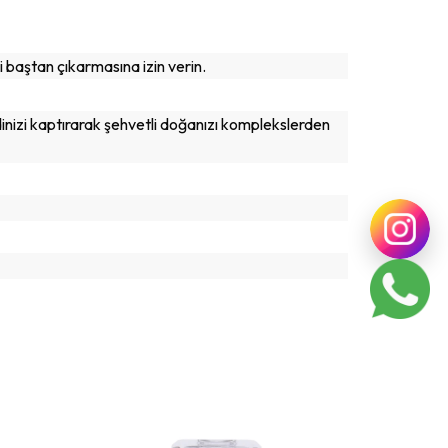
i baştan çıkarmasına izin verin.
nizi kaptırarak şehvetli doğanızı komplekslerden