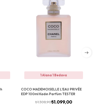
1 Alana 1 Bedava
sh
COCO MADEMOISELLE L’EAU PRIVÉE
Bvlgari Sp
EDP 100ml Kadın Parfüm TESTER
EDP 100 m
₺
1.099,00
₺
1.308,90
₺