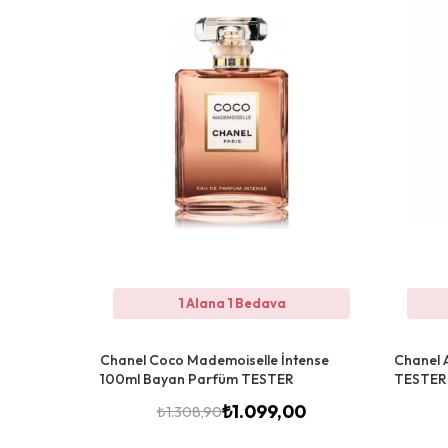
1 Alana 1 Bedava
Chanel Coco Mademoiselle İntense
Chanel 
100ml Bayan Parfüm TESTER
TESTER
₺
1.099,00
₺
1.308,90