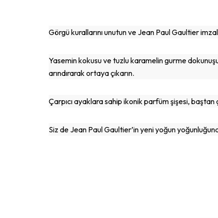
Görgü kurallarını unutun ve Jean Paul Gaultier imzal
Yasemin kokusu ve tuzlu karamelin gurme dokunuşuyl
arındırarak ortaya çıkarın.
Çarpıcı ayaklara sahip ikonik parfüm şişesi, baştan çı
Siz de Jean Paul Gaultier’in yeni yoğun yoğunluğuna 