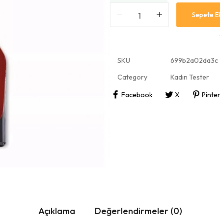
Sepete E
SKU
699b2a02da3c
Category
Kadın Tester
Facebook
X
Pinte
Açıklama
Değerlendirmeler (0)