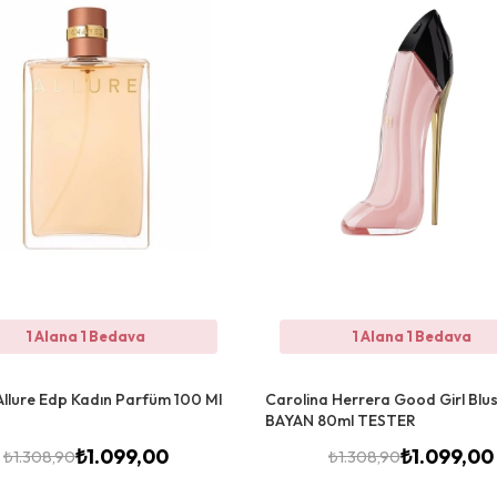
1 Alana 1 Bedava
1 Alana 1 Bedava
Allure Edp Kadın Parfüm 100 Ml
Carolina Herrera Good Girl Blu
BAYAN 80ml TESTER
₺
1.099,00
₺
1.099,00
₺
1.308,90
₺
1.308,90