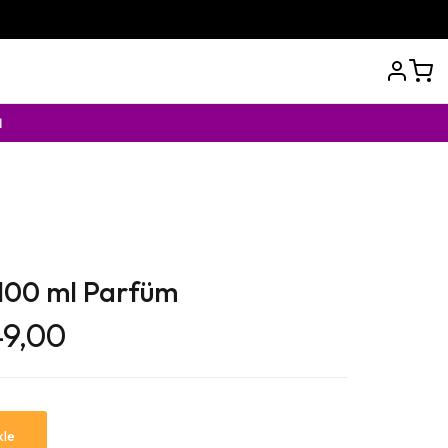
100 ml Parfüm
49,00
kle