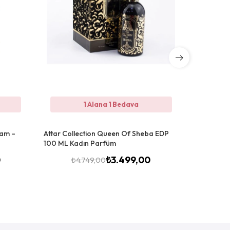
1 Alana 1 Bedava
eam –
Attar Collection Queen Of Sheba EDP
Armani Si 
100 ML Kadın Parfüm
100 ml
0
₺
3.499,00
₺
4.749,00
₺