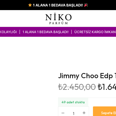
1 ALANA 1 BEDAVA BAŞLADI!
LANA 1 BEDAVA BAŞLADI! | ÜCRETSİZ KARGO İMKANI
Jimmy Choo Edp 
₺
2.450,00
₺
1.6
49 adet stokta
Sepete E