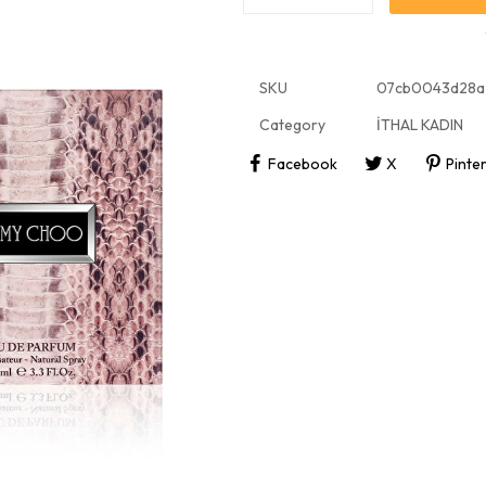
SKU
07cb0043d28a
Category
İTHAL KADIN
Facebook
X
Pinte