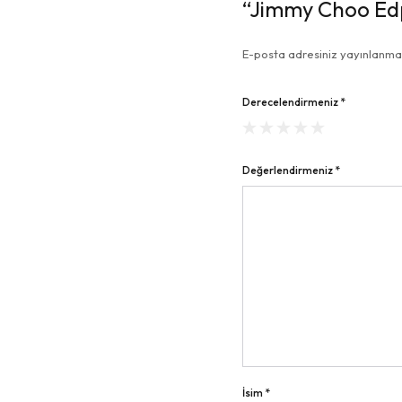
“Jimmy Choo Edp 
E-posta adresiniz yayınlanm
Derecelendirmeniz
*
Değerlendirmeniz
*
İsim
*