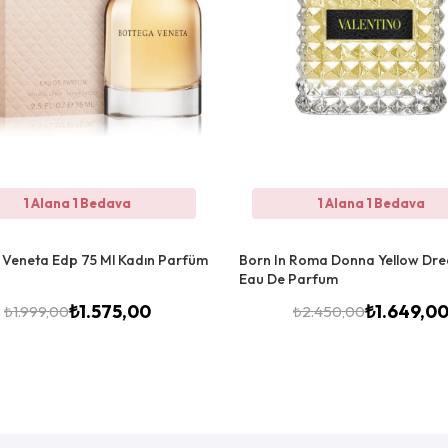
1 Alana 1 Bedava
1 Alana 1 Bedava
 Veneta Edp 75 Ml Kadın Parfüm
Born In Roma Donna Yellow Dr
Eau De Parfum
₺
1.575,00
₺
1.649,0
₺
1.999,00
₺
2.450,00