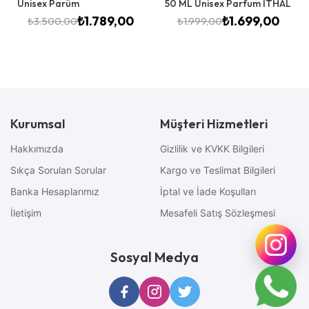
Unisex Parüm
50 ML Unisex Parfum İTHAL
₺
1.789,00
₺
1.699,00
₺
3.500,00
₺
1.999,00
Kurumsal
Müşteri Hizmetleri
Hakkımızda
Gizlilik ve KVKK Bilgileri
Sıkça Sorulan Sorular
Kargo ve Teslimat Bilgileri
Banka Hesaplarımız
İptal ve İade Koşulları
İletişim
Mesafeli Satış Sözleşmesi
Sosyal Medya