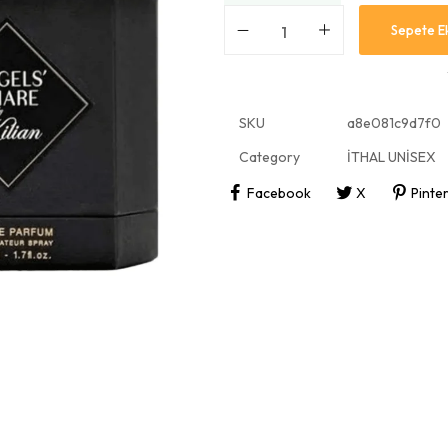
Sepete E
SKU
a8e081c9d7f0
Category
İTHAL UNİSEX
Facebook
X
Pinte