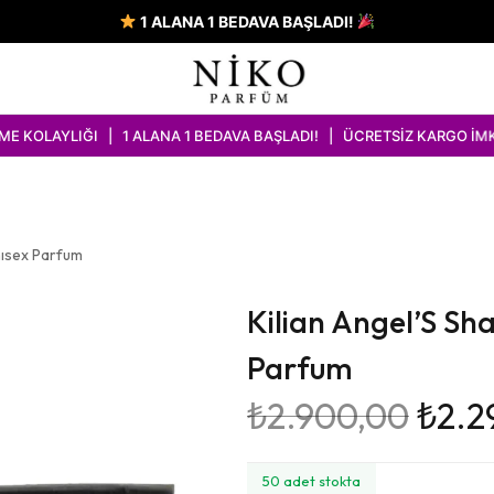
1 ALANA 1 BEDAVA BAŞLADI!
I | 1 ALANA 1 BEDAVA BAŞLADI! | ÜCRETSİZ KARGO İMKANI
nısex Parfum
Kilian Angel’S Sh
Parfum
₺
2.900,00
₺
2.2
50 adet stokta