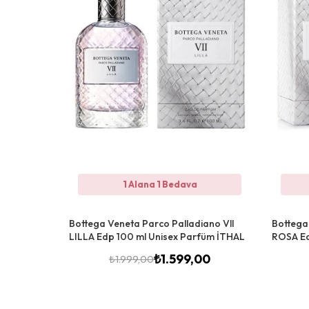
1 Alana 1 Bedava
Bottega Veneta Parco Palladiano Vll
Bottega
LILLA Edp 100 ml Unisex Parfüm İTHAL
ROSA Ed
₺
1.599,00
₺
1.999,00