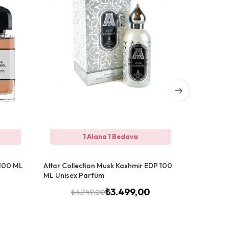
1 Alana 1 Bedava
 100 ML
Attar Collection Musk Kashmir EDP 100
Attar Coll
ML Unisex Parfüm
ARC Unise
₺
3.499,00
₺
4.749,00
₺