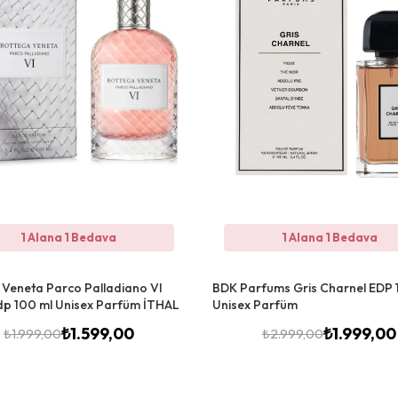
1 Alana 1 Bedava
1 Alana 1 Bedava
 Veneta Parco Palladiano Vl
BDK Parfums Gris Charnel EDP
p 100 ml Unisex Parfüm İTHAL
Unisex Parfüm
₺
1.599,00
₺
1.999,00
₺
1.999,00
₺
2.999,00