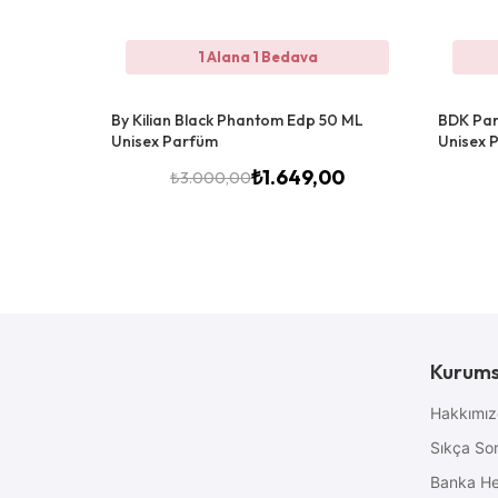
1 Alana 1 Bedava
By Kilian Black Phantom Edp 50 ML
BDK Par
Unisex Parfüm
Unisex 
₺
1.649,00
₺
3.000,00
Kurums
Hakkımı
Sıkça Sor
Banka He