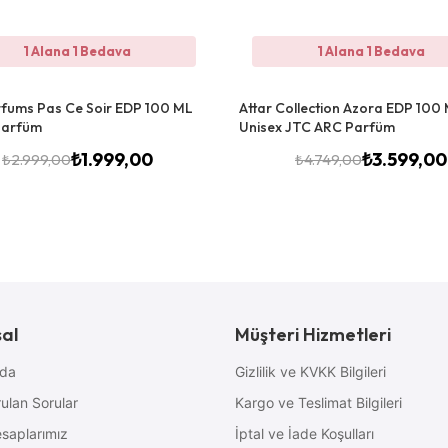
1 Alana 1 Bedava
1 Alana 1 Bedava
fums Pas Ce Soir EDP 100 ML
Attar Collection Azora EDP 100
Parfüm
Unisex JTC ARC Parfüm
₺
1.999,00
₺
3.599,00
₺
2.999,00
₺
4.749,00
al
Müşteri Hizmetleri
zda
Gizlilik ve KVKK Bilgileri
ulan Sorular
Kargo ve Teslimat Bilgileri
saplarımız
İptal ve İade Koşulları