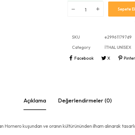
Sepete E
SKU
e299611797d9
Category
İTHAL UNİSEX
Facebook
X
Pinte
Açıklama
Değerlendirmeler (0)
 Hornero kuşundan ve oranın kültürününden ilham alınarak tasarla