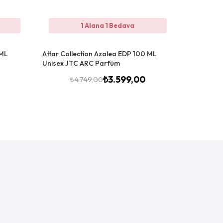
1 Alana 1 Bedava
 ML
Attar Collection Azalea EDP 100 ML
Attar Coll
Unisex JTC ARC Parfüm
ARC JLT U
₺
3.599,00
₺
4.749,00
₺