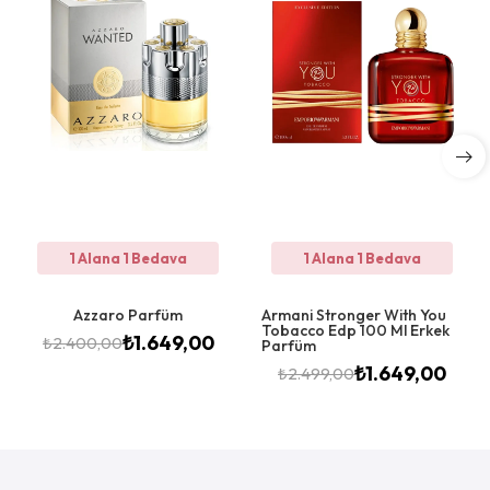
1 Alana 1 Bedava
1 Alana 1 Bedava
Azzaro Parfüm
Armani Stronger With You
Tobacco Edp 100 Ml Erkek
₺
1.649,00
₺
2.400,00
Parfüm
₺
1.649,00
₺
2.499,00