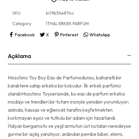
SKU
b09b54e811cc
Category
İTHAL ERKEK PARFÜM
Facebook
X
Pinterest
WhatsApp
Açıklama
Moschino Toy Boy Eau de Parfumodunsu, baharatlı bir
karaktere sahip erkeksi bir kokudur. İlk erkek parfümü
olarakMoschino Toyserisinde, bu eau de parfum erkeksi
modayı ve trendleri bir tutam ironiyle yeniden yorumluyor;
aslında, hassas ve eğlenceli tarafını keşfetmekten
korkmayan eşsiz ve tutkulu bir adam için tasarlandı.
İtalyan bergamotu ve yeşil armutun üst notaları neredeyse
gurme bir açılış yaratıyor, ardından pembe biber, elemi,