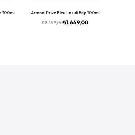
p 100ml
Armani Prive Bleu Lazuli Edp 100ml
Armani Ar
You Edt 10
₺
1.649,00
₺
2.499,00
₺