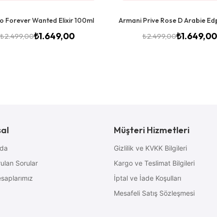
o Forever Wanted Elixir 100ml
Armani Prive Rose D Arabie Ed
₺
1.649,00
₺
1.649,00
₺
2.499,00
₺
2.499,00
al
Müşteri Hizmetleri
zda
Gizlilik ve KVKK Bilgileri
ulan Sorular
Kargo ve Teslimat Bilgileri
saplarımız
İptal ve İade Koşulları
Mesafeli Satış Sözleşmesi