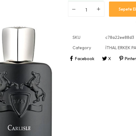
Sepete E
SKU
c78a22ee88d3
Category
İTHAL ERKEK P
Facebook
X
Pinte