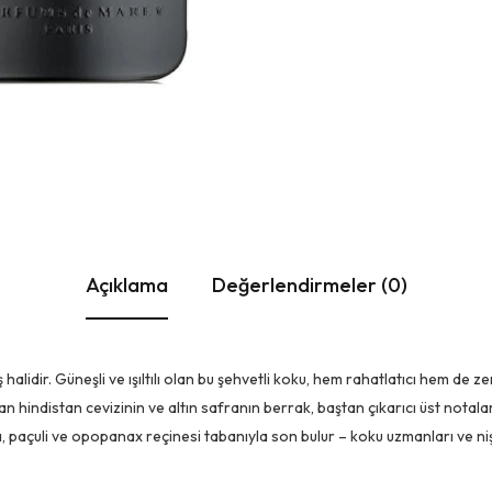
Açıklama
Değerlendirmeler (0)
uş halidir. Güneşli ve ışıltılı olan bu şehvetli koku, hem rahatlatıcı hem de z
tan hindistan cevizinin ve altın safranın berrak, baştan çıkarıcı üst notal
a, paçuli ve opopanax reçinesi tabanıyla son bulur – koku uzmanları ve niş