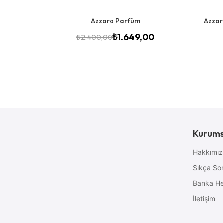
Azzaro Parfüm
Azzar
₺
1.649,00
₺
2.400,00
Kurums
Hakkımı
Sıkça Sor
Banka He
İletişim