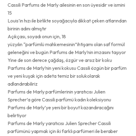
Cassili Parfums de Marly ailesinin en son üyesidir ve ismini
15
Louis’in hızı ile birlikte soyağacıyla dikkat çeken atlarından
birinin adını almıştır
Açıkçası, soyadı onun için, 18
yüzyılın “parfümlü mahkemesinin”ihtişamı olan saf formül
geleneğini ve bugün Parfums de Marly’nin imzasını taşıyor
Yine de son derece çağdaş, özgür ve arsız bir koku
Parfums de Marly’nin yeni kokusu Cassili özgün bir parfüm
ve yeni kuşak için adeta temiz bir solukolarak
adlandırabiliriz
Parfums de Marly parfümlerinin yaratıcısı Julien
Sprecher’a göre Cassili parfümü kadın koleksiyonu
Parfums de Marly’ye yeni bir boyut kazandıracağını
belirtiyor
Parfums de Marly yaratıcısı Julien Sprecher Cassili
parfümünü yapmak için iki farklı parfümeri ile beraber