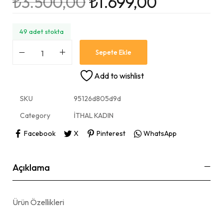
₺
3.500,00
₺
1.699,00
49 adet stokta
Sepete Ekle
Add to wishlist
SKU
95126d805d9d
Category
İTHAL KADIN
Facebook
X
Pinterest
WhatsApp
Açıklama
Ürün Özellikleri