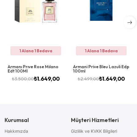
1 Alana 1 Bedava
1 Alana 1 Bedava
Armanı Prıve Rose Mılano
Armani Prive Bleu Lazuli Edp
Edt 100Ml
100ml
₺
1.649,00
₺
1.649,00
₺
3.500,00
₺
2.499,00
Kurumsal
Müşteri Hizmetleri
Hakkımızda
Gizlilik ve KVKK Bilgileri