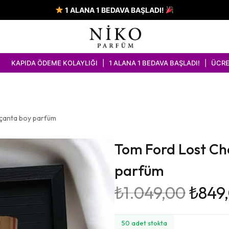
1 ALANA 1 BEDAVA BAŞLADI!
EME KOLAYLIĞI | 1 ALANA 1 BEDAVA BAŞLADI! | ÜCRETSİZ KARGO İ
çanta boy parfüm
Tom Ford Lost Ch
parfüm
₺
1.049,00
₺
849
50 adet stokta