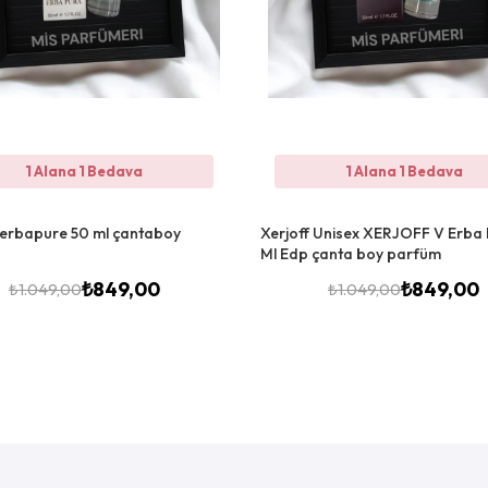
1 Alana 1 Bedava
1 Alana 1 Bedava
 erbapure 50 ml çantaboy
Xerjoff Unisex XERJOFF V Erba
Ml Edp çanta boy parfüm
₺
849,00
₺
849,00
₺
1.049,00
₺
1.049,00