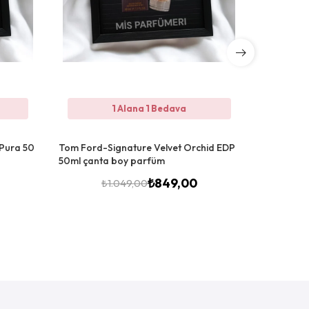
1 Alana 1 Bedava
 Pura 50
Tom Ford-Signature Velvet Orchid EDP
Tom Ford 
50ml çanta boy parfüm
Unisex Pa
₺
849,00
₺
1.049,00