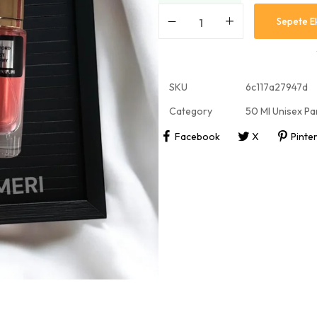
Sepete E
SKU
6c117a27947d
Category
50 Ml Unisex P
Facebook
X
Pinte