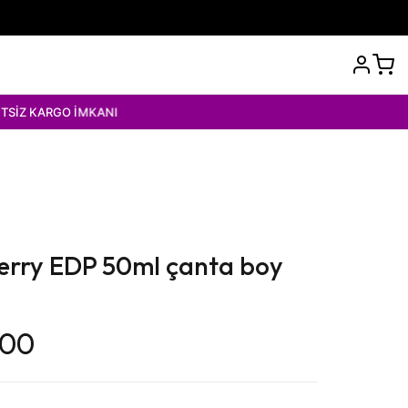
MKANI
erry EDP 50ml çanta boy
,00