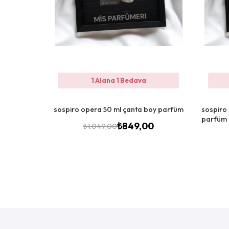
1 Alana 1 Bedava
sospiro opera 50 ml çanta boy parfüm
sospiro
parfüm
₺
849,00
₺
1.049,00