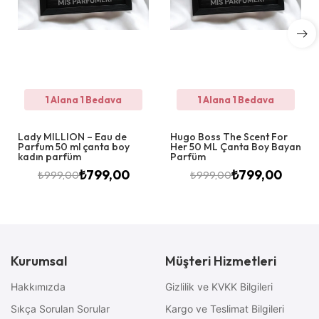
1 Alana 1 Bedava
1 Alana 1 Bedava
Lady MILLION – Eau de
Hugo Boss The Scent For
Parfum 50 ml çanta boy
Her 50 ML Çanta Boy Bayan
kadın parfüm
Parfüm
₺
799,00
₺
799,00
₺
999,00
₺
999,00
Kurumsal
Müşteri Hizmetleri
Hakkımızda
Gizlilik ve KVKK Bilgileri
Sıkça Sorulan Sorular
Kargo ve Teslimat Bilgileri