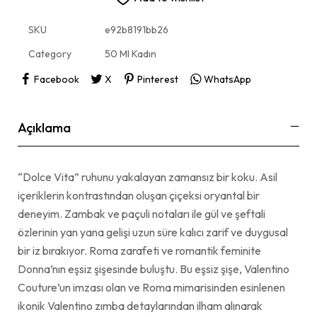
SKU
e92b8191bb26
Category
50 Ml Kadın
Facebook
X
Pinterest
WhatsApp
Açıklama
“Dolce Vita” ruhunu yakalayan zamansız bir koku. Asil
içeriklerin kontrastından oluşan çiçeksi oryantal bir
deneyim. Zambak ve paçuli notaları ile gül ve şeftali
özlerinin yan yana gelişi uzun süre kalıcı zarif ve duygusal
bir iz bırakıyor. Roma zarafeti ve romantik feminite
Donna’nın eşsiz şişesinde buluştu. Bu eşsiz şişe, Valentino
Couture’un imzası olan ve Roma mimarisinden esinlenen
ikonik Valentino zımba detaylarından ilham alınarak