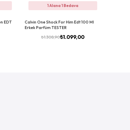
1 Alana 1 Bedava
en EDT
Calvin One Shock For Him Edt 100 Ml
Calvin Kle
Erkek Parfüm TESTER
Parfüm T
₺
1.099,00
₺
1.308,90
₺