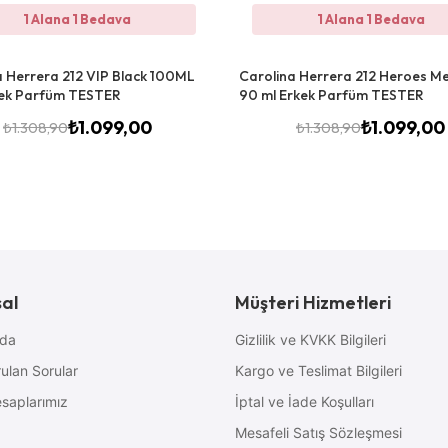
1 Alana 1 Bedava
1 Alana 1 Bedava
a Herrera 212 VIP Black 100ML
Carolina Herrera 212 Heroes M
ek Parfüm TESTER
90 ml Erkek Parfüm TESTER
₺
1.099,00
₺
1.099,00
₺
1.308,90
₺
1.308,90
al
Müşteri Hizmetleri
zda
Gizlilik ve KVKK Bilgileri
ulan Sorular
Kargo ve Teslimat Bilgileri
saplarımız
İptal ve İade Koşulları
Mesafeli Satış Sözleşmesi