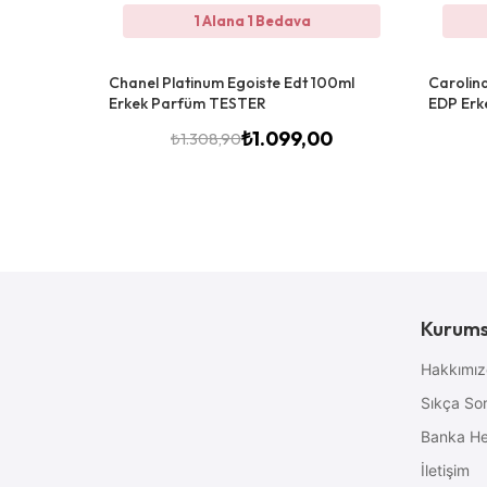
1 Alana 1 Bedava
Chanel Platinum Egoiste Edt 100ml
Carolin
Erkek Parfüm TESTER
EDP Erk
₺
1.099,00
₺
1.308,90
Kurums
Hakkımı
Sıkça Sor
Banka He
İletişim