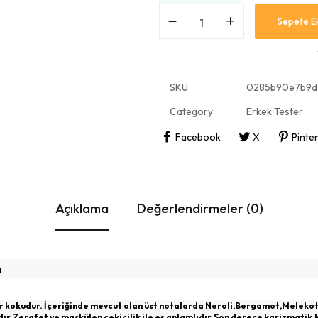
Sepete E
SKU
0285b90e7b9d
Category
Erkek Tester
Facebook
X
Pinte
Açıklama
Değerlendirmeler (0)
m
ir kokudur. İçeriğinde mevcut olan üst notalarda Neroli,Bergamot,Melekot
r.Zerafet ve maskülen çekicilik ile eş anlamlıdır.Son derece karizmati