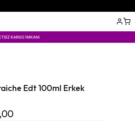
GO İMKANI
raiche Edt 100ml Erkek
9,00