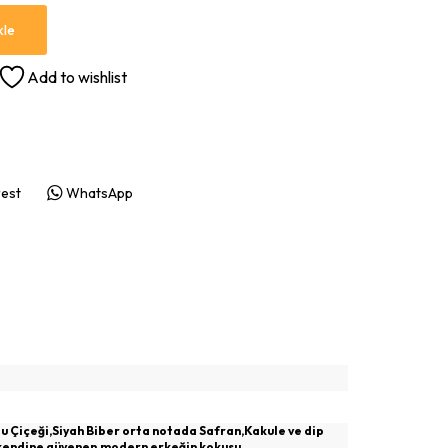
kle
Add to wishlist
rest
WhatsApp
u Çiçeği,Siyah Biber orta notada Safran,Kakule ve dip
k,kendine güvenen,modern erkeğin kokusu