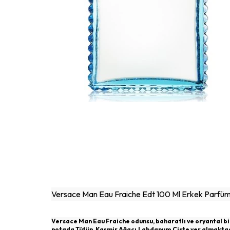
Versace Man Eau Fraiche Edt 100 Ml Erkek Parfü
Versace Man Eau Fraiche odunsu, baharatlı ve oryantal b
notada Tütün, Kaşmir Ağacı,Labdanum,Ciste yer almaktadı