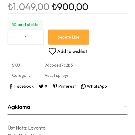
₺
1.049,00
₺
900,00
50 adet stokta
Sepete Ekle
Add to wishlist
SKU
96cbaed7c2b5
Category
Vücut spreyi
Facebook
X
Pinterest
WhatsApp
Açıklama
Üst Nota: Lavanta