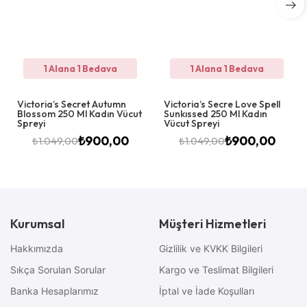
1 Alana 1 Bedava
1 Alana 1 Bedava
Victoria’s Secret Autumn
Victoria’s Secre Love Spell
Blossom 250 Ml Kadın Vücut
Sunkıssed 250 Ml Kadın
Spreyi
Vücut Spreyi
₺
900,00
₺
900,00
₺
1.049,00
₺
1.049,00
Kurumsal
Müşteri Hizmetleri
Hakkımızda
Gizlilik ve KVKK Bilgileri
Sıkça Sorulan Sorular
Kargo ve Teslimat Bilgileri
Banka Hesaplarımız
İptal ve İade Koşulları