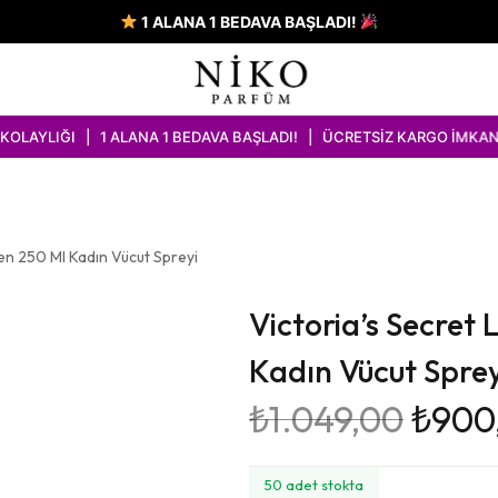
1 ALANA 1 BEDAVA BAŞLADI!
 | 1 ALANA 1 BEDAVA BAŞLADI! | ÜCRETSİZ KARGO İMKANI
den 250 Ml Kadın Vücut Spreyi
Victoria’s Secret
Kadın Vücut Sprey
₺
1.049,00
₺
900
50 adet stokta