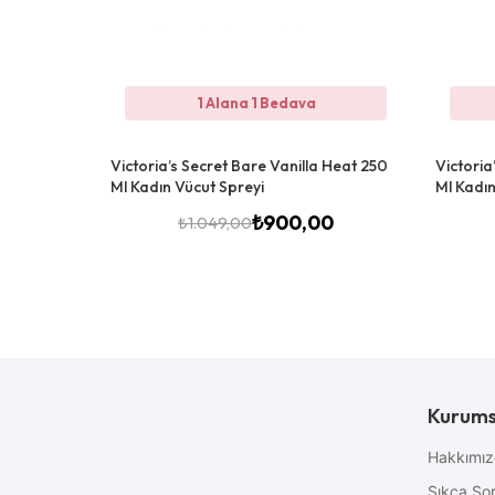
1 Alana 1 Bedava
Victoria’s Secret Bare Vanilla Heat 250
Victori
Ml Kadın Vücut Spreyi
Ml Kadın
₺
900,00
₺
1.049,00
Kurums
Hakkımı
Sıkça Sor