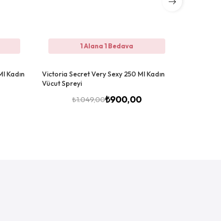
1 Alana 1 Bedava
Ml Kadın
Victoria Secret Very Sexy 250 Ml Kadın
Victoria S
Vücut Spreyi
Ml Kadın V
₺
900,00
₺
1.049,00