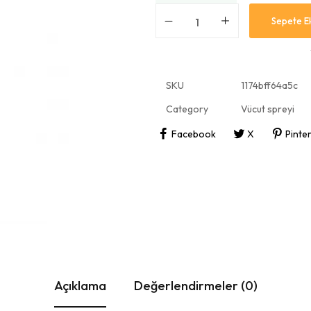
Sepete E
SKU
1174bff64a5c
Category
Vücut spreyi
Facebook
X
Pinte
Açıklama
Değerlendirmeler (0)