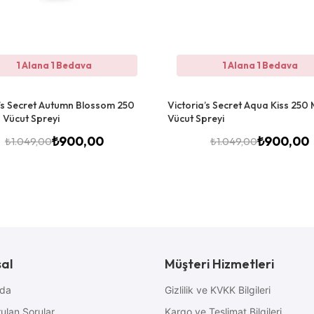
1 Alana 1 Bedava
1 Alana 1 Bedava
a’s Secret Autumn Blossom 250
Victoria’s Secret Aqua Kiss 250 
 Vücut Spreyi
Vücut Spreyi
₺
900,00
₺
900,00
₺
1.049,00
₺
1.049,00
al
Müşteri Hizmetleri
zda
Gizlilik ve KVKK Bilgileri
ulan Sorular
Kargo ve Teslimat Bilgileri