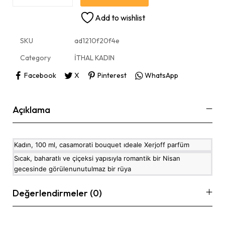
Add to wishlist
SKU
ad1210f20f4e
Category
İTHAL KADIN
Facebook
X
Pinterest
WhatsApp
Açıklama
Kadın, 100 ml, casamorati bouquet ıdeale Xerjoff parfüm
Sıcak, baharatlı ve çiçeksi yapısıyla romantik bir Nisan
gecesinde görülenunutulmaz bir rüya
Değerlendirmeler (0)