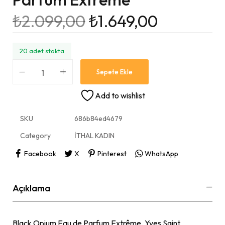
₺
2.099,00
₺
1.649,00
20 adet stokta
Sepete Ekle
Add to wishlist
SKU
686b84ed4679
Category
İTHAL KADIN
Facebook
X
Pinterest
WhatsApp
Açıklama
Black Opium Eau de Parfum Extrême, Yves Saint