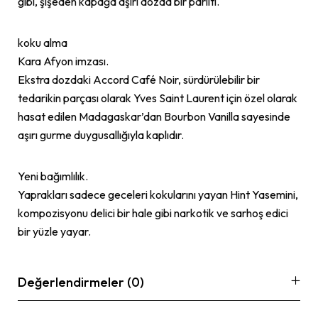
gibi, şişeden kapağa aşırı dozda bir parıltı.
koku alma
Kara Afyon imzası.
Ekstra dozdaki Accord Café Noir, sürdürülebilir bir
tedarikin parçası olarak Yves Saint Laurent için özel olarak
hasat edilen Madagaskar’dan Bourbon Vanilla sayesinde
aşırı gurme duygusallığıyla kaplıdır.
Yeni bağımlılık.
Yaprakları sadece geceleri kokularını yayan Hint Yasemini,
kompozisyonu delici bir hale gibi narkotik ve sarhoş edici
bir yüzle yayar.
Değerlendirmeler (0)