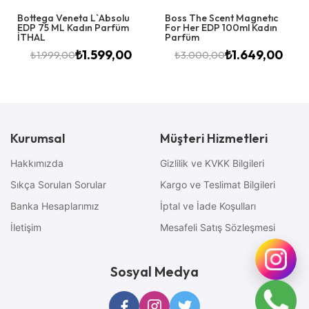
Bottega Veneta L`Absolu
Boss The Scent Magnetıc
EDP 75 ML Kadın Parfüm
For Her EDP 100ml Kadın
İTHAL
Parfüm
₺
1.599,00
₺
1.649,00
₺
1.999,00
₺
3.000,00
Kurumsal
Müşteri Hizmetleri
Hakkımızda
Gizlilik ve KVKK Bilgileri
Sıkça Sorulan Sorular
Kargo ve Teslimat Bilgileri
Banka Hesaplarımız
İptal ve İade Koşulları
İletişim
Mesafeli Satış Sözleşmesi
Sosyal Medya