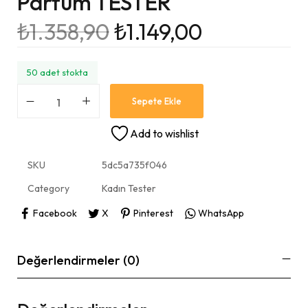
Parfüm TESTER
₺
1.358,90
₺
1.149,00
50 adet stokta
Sepete Ekle
Add to wishlist
SKU
5dc5a735f046
Category
Kadın Tester
Facebook
X
Pinterest
WhatsApp
Değerlendirmeler (0)