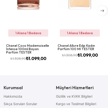
1 Alana 1 Bedava
1 Alana 1 Bedava
Chanel Coco Mademoiselle
Chanel Allure Edp Kadın
İntense 100ml Bayan
Parfüm 100 Ml TESTER
Parfüm TESTER
₺
1.099,00
₺
1.308,90
₺
1.099,00
₺
1.308,90
Kurumsal
Müşteri Hizmetleri
Hakkımızda
Gizlilik ve KVKK Bilgileri
Sıkça Sorulan Sorular
Kargo ve Teslimat Bilgileri