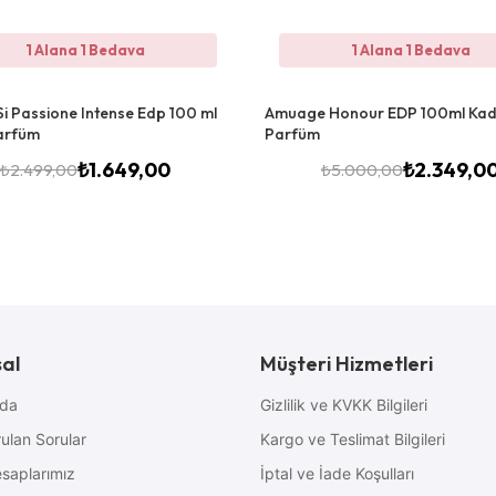
1 Alana 1 Bedava
1 Alana 1 Bedava
i Passione Intense Edp 100 ml
Amuage Honour EDP 100ml Kad
arfüm
Parfüm
₺
1.649,00
₺
2.349,0
₺
2.499,00
₺
5.000,00
al
Müşteri Hizmetleri
zda
Gizlilik ve KVKK Bilgileri
ulan Sorular
Kargo ve Teslimat Bilgileri
saplarımız
İptal ve İade Koşulları