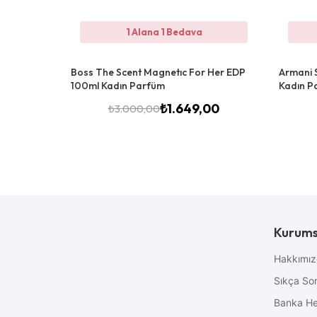
1 Alana 1 Bedava
Boss The Scent Magnetıc For Her EDP
Armani S
100ml Kadın Parfüm
Kadın P
₺
1.649,00
₺
3.000,00
Kurums
Hakkımı
Sıkça Sor
Banka He