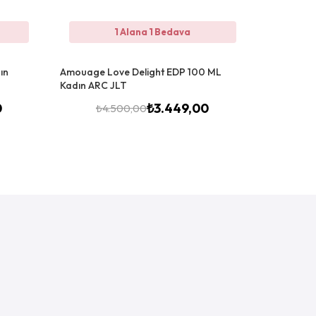
1 Alana 1 Bedava
ın
Amouage Love Delight EDP 100 ML
Amouage I
Kadın ARC JLT
Kadın Par
0
₺
3.449,00
₺
4.500,00
₺
3