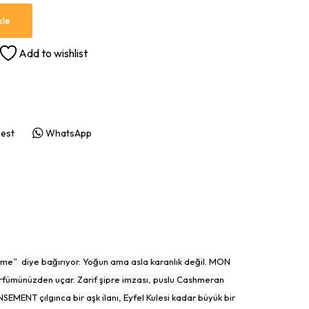
kle
Add to wishlist
rest
WhatsApp
me” diye bağırıyor. Yoğun ama asla karanlık değil. MON
 parfümünüzden uçar. Zarif şipre imzası, puslu Cashmeran
EMENT çılgınca bir aşk ilanı, Eyfel Kulesi kadar büyük bir