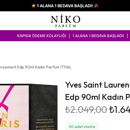
1 ALANA 1 BEDAVA BAŞLADI!
PIDA ÖDEME KOLAYLIĞI | 1 ALANA 1 BEDAVA BAŞLADI! | ÜCRETSİZ 
tensement Edp 90ml Kadın Parfüm İTHAL
Yves Saint Lauren
Edp 90ml Kadın 
₺
2.049,00
₺
1.6
50 adet stokta