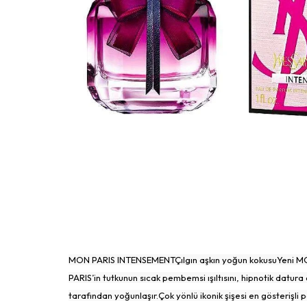
MON PARIS INTENSEMENTÇılgın aşkın yoğun kokusuYeni MON 
PARIS’in tutkunun sıcak pembemsi ışıltısını, hipnotik datur
tarafından yoğunlaşır.Çok yönlü ikonik şişesi en gösterişli