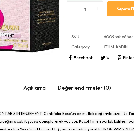
Sepete E
SKU
d009b4be66ac
Category
İTHAL KADIN
Facebook
X
Pinte
Açıklama
Değerlendirmeler (0)
PARIS INTENSEMENT, Centifolia Rose’un en mutlak değeriyle size, “Je t’ai
a çiçeğini sıcak fuşyaya dönüştürerek yayıyor. Paçuli’nin en parlak kalitesi,
 pembe olan Yves Saint Laurent fuşyası tarafından yaratıldı.MON PARIS INTENS