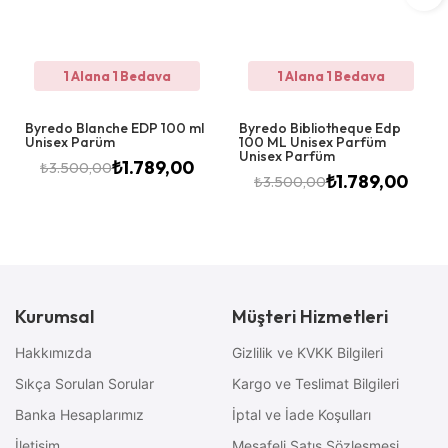
1 Alana 1 Bedava
1 Alana 1 Bedava
Byredo Blanche EDP 100 ml
Byredo Bibliotheque Edp
Unisex Parüm
100 ML Unisex Parfüm
Unisex Parfüm
₺
1.789,00
₺
3.500,00
₺
1.789,00
₺
3.500,00
Kurumsal
Müşteri Hizmetleri
Hakkımızda
Gizlilik ve KVKK Bilgileri
Sıkça Sorulan Sorular
Kargo ve Teslimat Bilgileri
Banka Hesaplarımız
İptal ve İade Koşulları
İletişim
Mesafeli Satış Sözleşmesi