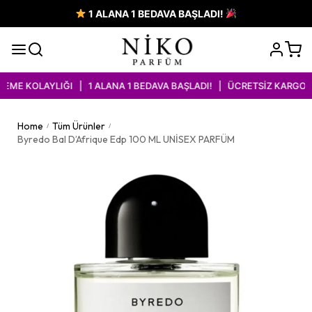
1 ALANA 1 BEDAVA BAŞLADI!
ME KOLAYLIĞI | 1 ALANA 1 BEDAVA BAŞLADI! | ÜCRETSİZ KARGO İM
Home
Tüm Ürünler
/
/
Byredo Bal D’Afrique Edp 100 ML UNİSEX PARFÜM