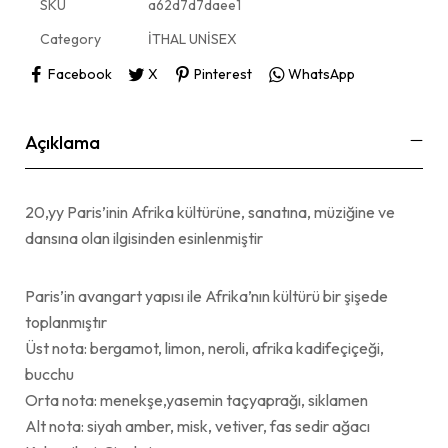
SKU
a62d7d7daee1
Category
İTHAL UNİSEX
Facebook
X
Pinterest
WhatsApp
Açıklama
20,yy Paris’inin Afrika kültürüne, sanatına, müziğine ve
dansına olan ilgisinden esinlenmiştir
Paris’in avangart yapısı ile Afrika’nın kültürü bir şişede
toplanmıştır
Üst nota: bergamot, limon, neroli, afrika kadifeçiçeği,
bucchu
Orta nota: menekşe,yasemin taçyaprağı, siklamen
Alt nota: siyah amber, misk, vetiver, fas sedir ağacı