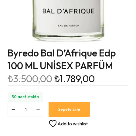
Byredo Bal D’Afrique Edp
100 ML UNİSEX PARFÜM
₺
3.500,00
₺
1.789,00
50 adet stokta
Sepete Ekle
Add to wishlist