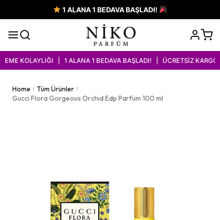
1 ALANA 1 BEDAVA BAŞLADI!
ME KOLAYLIĞI | 1 ALANA 1 BEDAVA BAŞLADI! | ÜCRETSİZ KARGO İM
Home
Tüm Ürünler
/
/
Gucci Flora Gorgeous Orchıd Edp Parfüm 100 ml