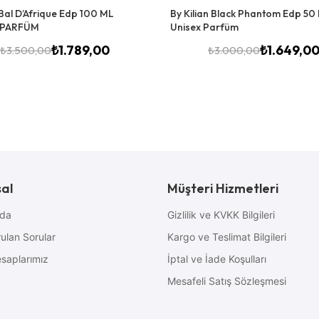
Bal D’Afrique Edp 100 ML
By Kilian Black Phantom Edp 50
 PARFÜM
Unisex Parfüm
₺
1.789,00
₺
1.649,0
₺
3.500,00
₺
3.000,00
al
Müşteri Hizmetleri
zda
Gizlilik ve KVKK Bilgileri
ulan Sorular
Kargo ve Teslimat Bilgileri
saplarımız
İptal ve İade Koşulları
Mesafeli Satış Sözleşmesi