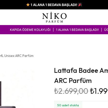
1 ALANA 1 BEDAVA BAŞLADI!
DEME KOLAYLIĞI | 1 ALANA 1 BEDAVA BAŞLADI! | ÜCRETSİZ KARGO
ML Unisex ARC Parfüm
Lattafa Badee Am
ARC Parfüm
₺
2.699,00
₺
1.9
50 adet stokta