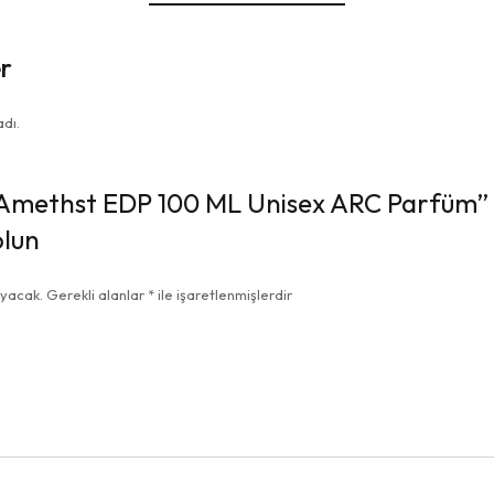
r
dı.
Amethst EDP 100 ML Unisex ARC Parfüm” 
olun
ayacak.
Gerekli alanlar
*
ile işaretlenmişlerdir