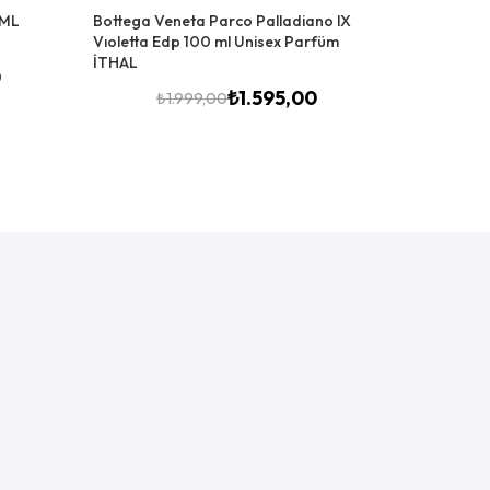
 ML
Bottega Veneta Parco Palladiano lX
Bottega Ve
Vıoletta Edp 100 ml Unisex Parfüm
LILLA Edp
İTHAL
0
₺
₺
1.595,00
₺
1.999,00