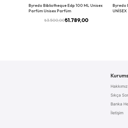
Byredo Bibliotheque Edp 100 ML Unisex
Byredo 
Parfüm Unisex Parfüm
UNİSEX
₺
1.789,00
₺
3.500,00
Kurums
Hakkımı
Sıkça Sor
Banka He
İletişim