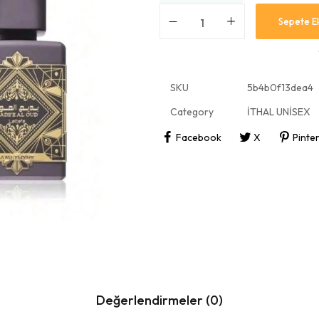
Sepete E
SKU
5b4b0f13dea4
Category
İTHAL UNİSEX
Facebook
X
Pinte
Değerlendirmeler (0)