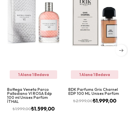
1 Alana 1 Bedava
1 Alana 1 Bedava
Bottega Veneta Parco
BDK Parfums Gris Charnel
Palladiano Vl ROSA Edp
EDP 100 ML Unisex Parfüm
100 ml Unisex Parfüm
₺
1.999,00
₺
2.999,00
İTHAL
₺
1.599,00
₺
1.999,00