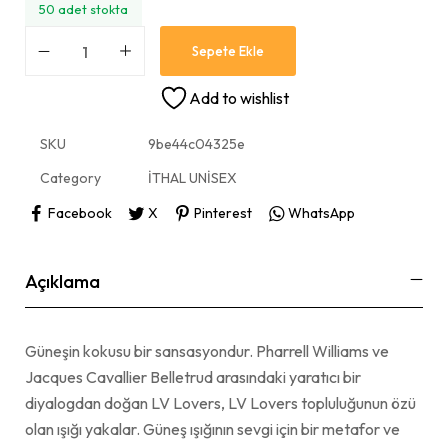
50 adet stokta
Sepete Ekle
Add to wishlist
SKU
9be44c04325e
Category
İTHAL UNİSEX
Facebook
X
Pinterest
WhatsApp
Açıklama
Güneşin kokusu bir sansasyondur. Pharrell Williams ve
Jacques Cavallier Belletrud arasındaki yaratıcı bir
diyalogdan doğan LV Lovers, LV Lovers topluluğunun özü
olan ışığı yakalar. Güneş ışığının sevgi için bir metafor ve