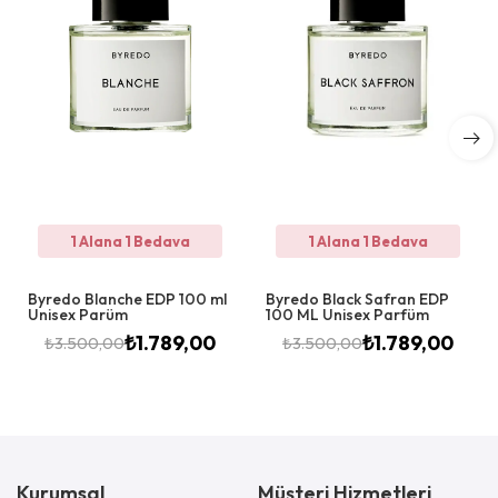
1 Alana 1 Bedava
1 Alana 1 Bedava
Byredo Blanche EDP 100 ml
Byredo Black Safran EDP
Unisex Parüm
100 ML Unisex Parfüm
₺
1.789,00
₺
1.789,00
₺
3.500,00
₺
3.500,00
Kurumsal
Müşteri Hizmetleri