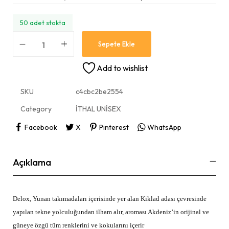
50 adet stokta
Sepete Ekle
Add to wishlist
SKU
c4cbc2be2554
Category
İTHAL UNİSEX
Facebook
X
Pinterest
WhatsApp
Açıklama
Delox, Yunan takımadaları içerisinde yer alan Kiklad adası çevresinde
yapılan tekne yolculuğundan ilham alır, aroması Akdeniz’in orijinal ve
güneye özgü tüm renklerini ve kokularını içerir