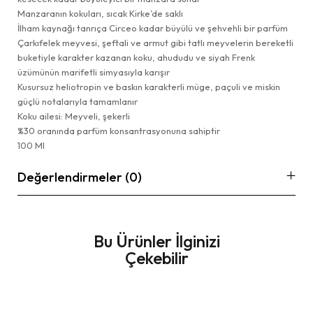
Manzaranın kokuları, sıcak Kirke’de saklı
İlham kaynağı tanrıça Circeo kadar büyülü ve şehvehli bir parfüm
Çarkıfelek meyvesi, şeftali ve armut gibi tatlı meyvelerin bereketli
buketiyle karakter kazanan koku, ahududu ve siyah Frenk
üzümünün marifetli simyasıyla karışır
Kusursuz heliotropin ve baskın karakterli müge, paçuli ve miskin
güçlü notalarıyla tamamlanır
Koku ailesi: Meyveli, şekerli
%30 oranında parfüm konsantrasyonuna sahiptir
100 Ml
Değerlendirmeler (0)
Bu Ürünler İlginizi
Çekebilir