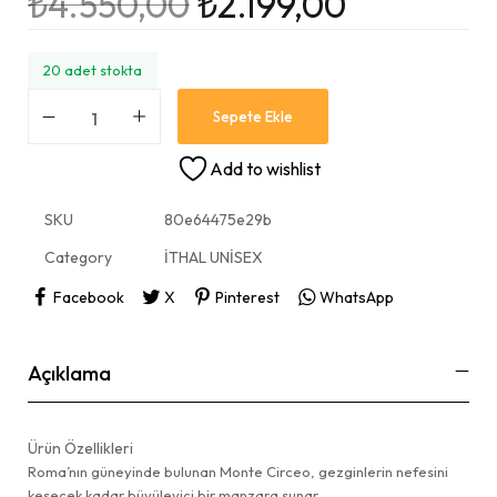
₺
4.550,00
₺
2.199,00
20 adet stokta
Sepete Ekle
Add to wishlist
SKU
80e64475e29b
Category
İTHAL UNİSEX
Facebook
X
Pinterest
WhatsApp
Açıklama
Ürün Özellikleri
Roma’nın güneyinde bulunan Monte Circeo, gezginlerin nefesini
kesecek kadar büyüleyici bir manzara sunar