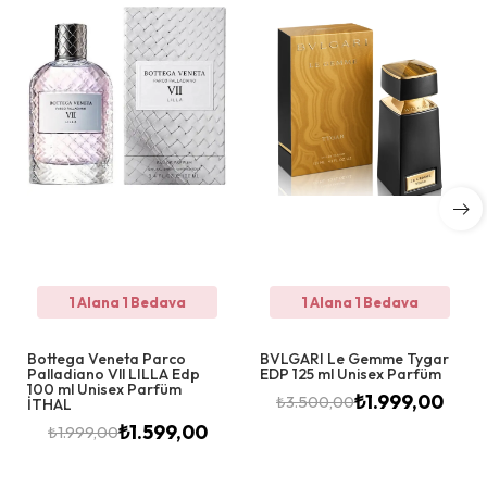
1 Alana 1 Bedava
1 Alana 1 Bedava
Bottega Veneta Parco
BVLGARI Le Gemme Tygar
Palladiano Vll LILLA Edp
EDP 125 ml Unisex Parfüm
100 ml Unisex Parfüm
₺
1.999,00
₺
3.500,00
İTHAL
₺
1.599,00
₺
1.999,00