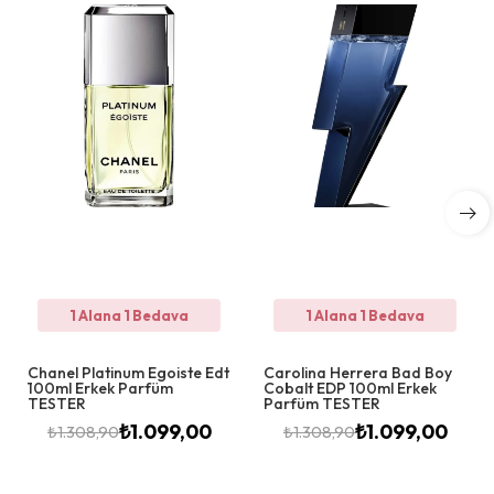
1 Alana 1 Bedava
1 Alana 1 Bedava
Chanel Platinum Egoiste Edt
Carolina Herrera Bad Boy
100ml Erkek Parfüm
Cobalt EDP 100ml Erkek
TESTER
Parfüm TESTER
₺
1.099,00
₺
1.099,00
₺
1.308,90
₺
1.308,90