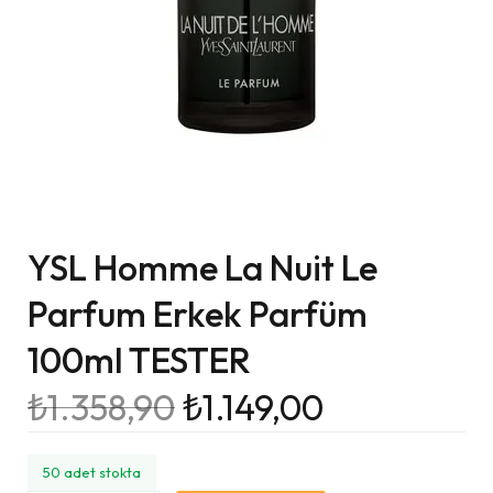
YSL Homme La Nuit Le
Parfum Erkek Parfüm
100ml TESTER
₺
1.358,90
₺
1.149,00
50 adet stokta